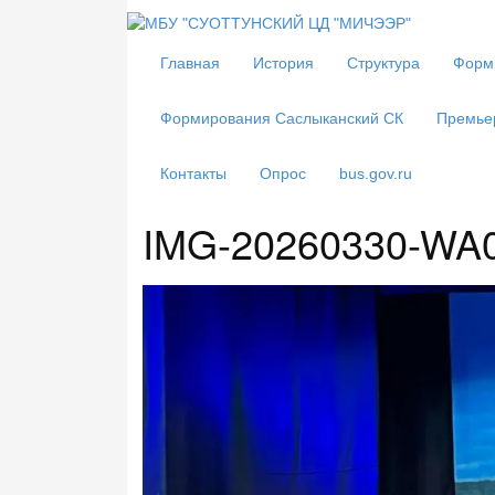
Главная
История
Структура
Форм
Формирования Саслыканский СК
Премье
Контакты
Опрос
bus.gov.ru
IMG-20260330-WA