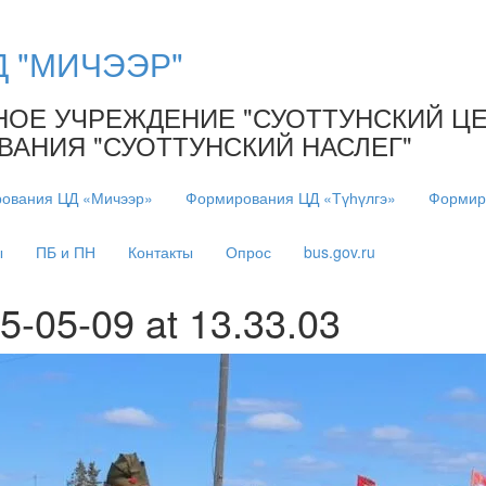
Д "МИЧЭЭР"
Е УЧРЕЖДЕНИЕ "СУОТТУНСКИЙ ЦЕН
АНИЯ "СУОТТУНСКИЙ НАСЛЕГ"
ования ЦД «Мичээр»
Формирования ЦД «Түһүлгэ»
Формир
ы
ПБ и ПН
Контакты
Опрос
bus.gov.ru
-05-09 at 13.33.03