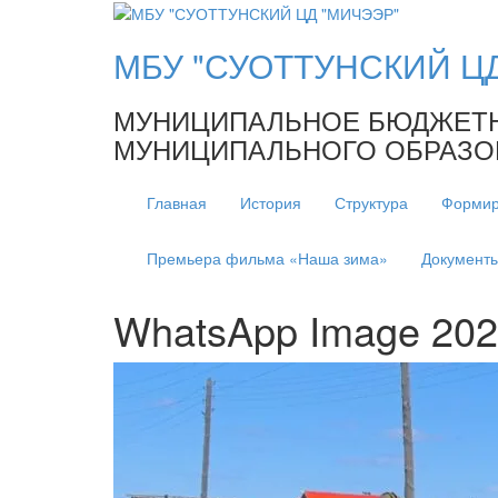
МБУ "СУОТТУНСКИЙ Ц
МУНИЦИПАЛЬНОЕ БЮДЖЕТНО
МУНИЦИПАЛЬНОГО ОБРАЗОВ
Главная
История
Структура
Формир
Премьера фильма «Наша зима»
Документ
WhatsApp Image 2025