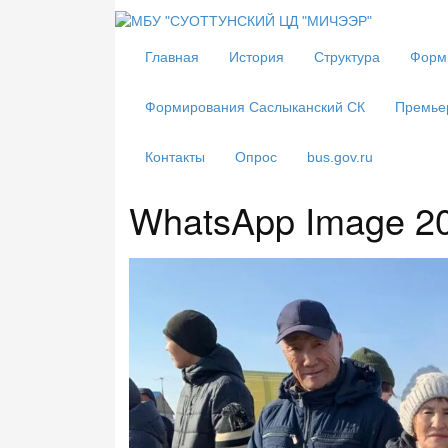
Главная
История
Структура
Форм
Формирования Саслыканский СК
Премье
Контакты
Опрос
bus.gov.ru
WhatsApp Image 20