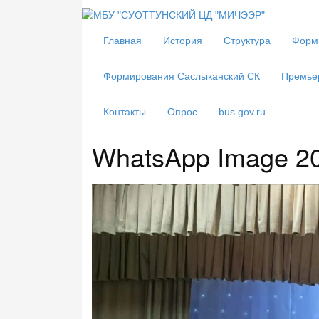
Главная
История
Структура
Форм
Формирования Саслыканский СК
Премье
Контакты
Опрос
bus.gov.ru
WhatsApp Image 202